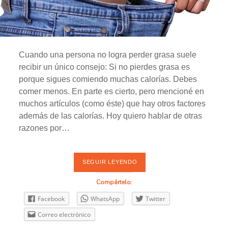
F
o
r
m
Cuando una persona no logra perder grasa suele
recibir un único consejo: Si no pierdes grasa es
a
porque sigues comiendo muchas calorías. Debes
E
comer menos. En parte es cierto, pero mencioné en
muchos artículos (como éste) que hay otros factores
n
además de las calorías. Hoy quiero hablar de otras
t
razones por…
r
a
SEGUIR LEYENDO
5
R
A
d
Compártelo:
Z
O
a
Facebook
WhatsApp
Twitter
N
E
Correo electrónico
s
S
P