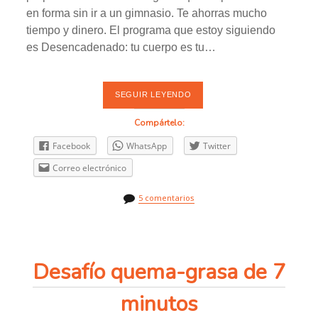
en forma sin ir a un gimnasio. Te ahorras mucho
tiempo y dinero. El programa que estoy siguiendo
es Desencadenado: tu cuerpo es tu…
SEGUIR LEYENDO
E
N
T
Compártelo:
R
E
Facebook
WhatsApp
Twitter
N
A
Correo electrónico
N
D
O
5 comentarios
E
N
C
A
S
A
Desafío quema-grasa de 7
C
O
N
minutos
D
E
S