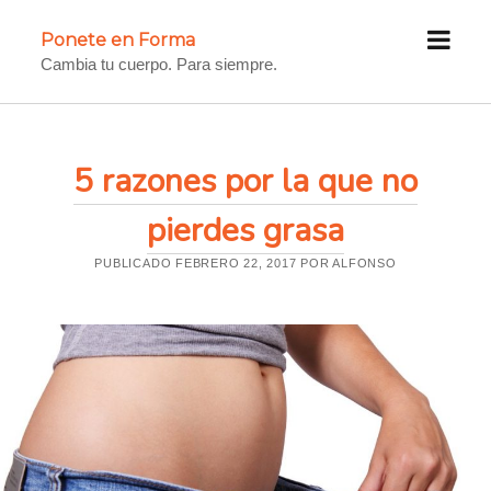
a
Ponete en Forma
b
Cambia tu cuerpo. Para siempre.
r
i
r
m
P
5 razones por la que no
e
o
pierdes grasa
n
ú
n
PUBLICADO FEBRERO 22, 2017 POR ALFONSO
e
t
e
e
n