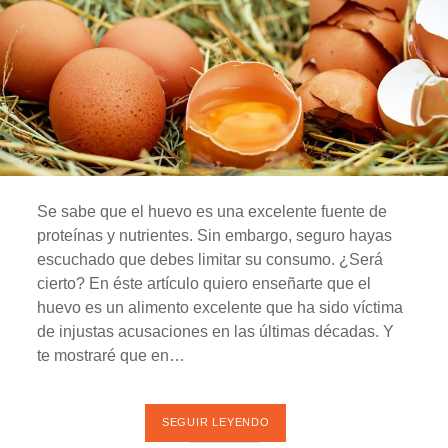
C
O
N
M
E
N
O
S
E
S
F
U
E
R
Se sabe que el huevo es una excelente fuente de
Z
O
proteínas y nutrientes. Sin embargo, seguro hayas
escuchado que debes limitar su consumo. ¿Será
cierto? En éste artículo quiero enseñarte que el
huevo es un alimento excelente que ha sido víctima
de injustas acusaciones en las últimas décadas. Y
te mostraré que en…
SEGUIR LEYENDO
E
L