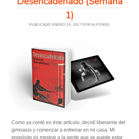
Desencadenado (Semana
P
E
1)
R
D
E
PUBLICADO ENERO 24, 2017 POR ALFONSO
R
P
E
S
O
Como ya conté en éste artículo, decidí liberarme del
gimnasio y comenzar a entrenar en mi casa. Mi
propósito es mostrar a la gente que se puede estar