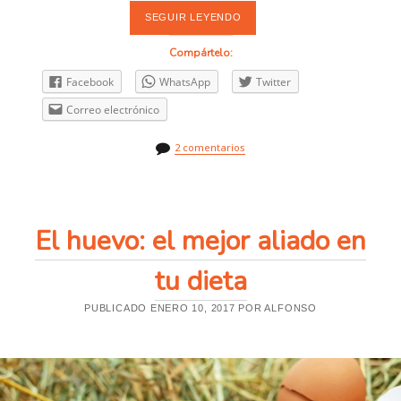
SEGUIR LEYENDO
A
Y
U
Compártelo:
N
O
Facebook
WhatsApp
Twitter
I
N
Correo electrónico
T
E
R
2 comentarios
M
I
T
E
N
T
El huevo: el mejor aliado en
E
:
P
tu dieta
I
E
R
PUBLICADO ENERO 10, 2017 POR ALFONSO
D
E
G
R
A
S
A