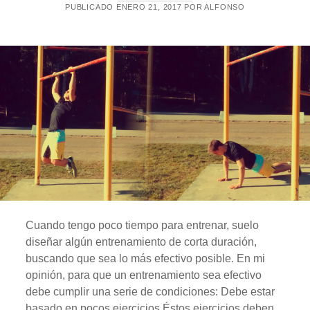
PUBLICADO ENERO 21, 2017 POR ALFONSO
E
N
C
A
D
E
N
A
D
O
(
S
E
M
A
N
A
1
)
Cuando tengo poco tiempo para entrenar, suelo
diseñar algún entrenamiento de corta duración,
buscando que sea lo más efectivo posible. En mi
opinión, para que un entrenamiento sea efectivo
debe cumplir una serie de condiciones: Debe estar
basado en pocos ejercicios Éstos ejercicios deben