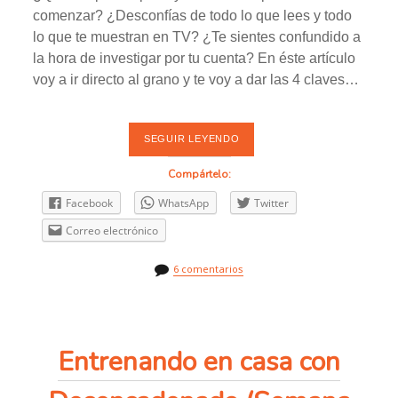
comenzar? ¿Desconfías de todo lo que lees y todo
lo que te muestran en TV? ¿Te sientes confundido a
la hora de investigar por tu cuenta? En éste artículo
voy a ir directo al grano y te voy a dar las 4 claves…
SEGUIR LEYENDO
L
A
G
Compártelo:
U
Í
Facebook
WhatsApp
Twitter
A
D
Correo electrónico
E
F
I
6 comentarios
N
I
T
I
V
A
Entrenando en casa con
P
A
R
A