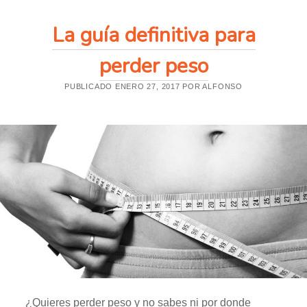
R
E
La guía definitiva para
S
T
A
perder peso
F
A
A
PUBLICADO ENERO 27, 2017 POR ALFONSO
T
U
S
A
L
U
D
¿Quieres perder peso y no sabes ni por donde