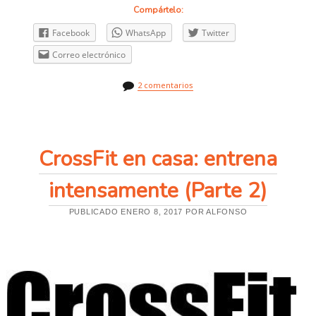
H
Compártelo:
U
E
Facebook
WhatsApp
Twitter
V
O
Correo electrónico
:
E
L
2 comentarios
M
E
J
O
R
A
CrossFit en casa: entrena
L
I
A
intensamente (Parte 2)
D
O
E
PUBLICADO ENERO 8, 2017 POR ALFONSO
N
T
U
D
I
E
T
A