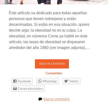
R
T
E
Éste artículo va dedicado para todas aquellas
2
)
personas que tienen sobrepeso y están
desanimadas. Si estás en esa situación, quiero
decirte algo: la obesidad no es tu culpa. La
obesidad, en números Como ya hablé en éste
artículo, las tasas de obesidad se dispararon
alrededor del año 1980 (ver imagen adjunta),…
SEGUIR LEYENDO
L
A
O
Compártelo:
B
E
Facebook
WhatsApp
Twitter
S
I
Correo electrónico
D
A
D
Deja un comentario
N
O
E