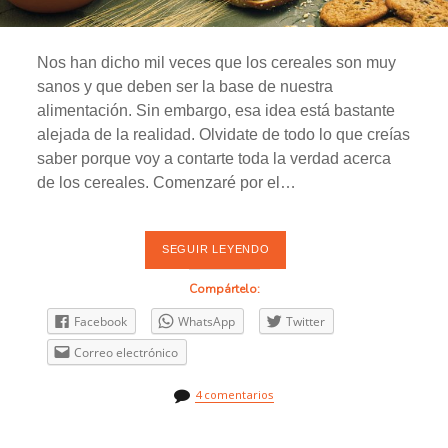
Nos han dicho mil veces que los cereales son muy
sanos y que deben ser la base de nuestra
alimentación. Sin embargo, esa idea está bastante
alejada de la realidad. Olvidate de todo lo que creías
saber porque voy a contarte toda la verdad acerca
de los cereales. Comenzaré por el…
SEGUIR LEYENDO
C
E
R
Compártelo:
E
A
Facebook
WhatsApp
Twitter
L
E
Correo electrónico
S
:
L
4 comentarios
A
P
E
O