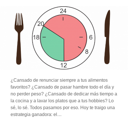
A
D
O
:
T
U
C
U
E
R
P
O
E
S
T
U
G
I
¿Cansado de renunciar siempre a tus alimentos
M
N
favoritos? ¿Cansado de pasar hambre todo el día y
A
no perder peso? ¿Cansado de dedicar más tiempo a
S
I
la cocina y a lavar los platos que a tus hobbies? Lo
O
sé, lo sé. Todos pasamos por eso. Hoy te traigo una
estrategia ganadora: el…