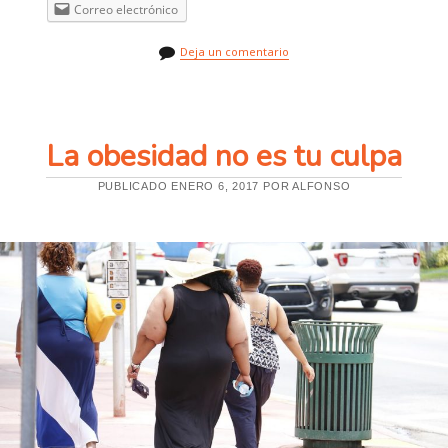
Correo electrónico
T
E
N
Deja un comentario
C
A
S
A
:
E
La obesidad no es tu culpa
N
T
R
PUBLICADO ENERO 6, 2017 POR ALFONSO
E
N
A
I
N
T
E
N
S
A
M
E
N
T
E
(
P
A