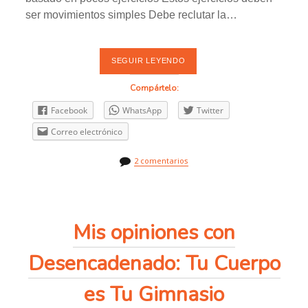
ser movimientos simples Debe reclutar la…
SEGUIR LEYENDO
D
E
S
Compártelo:
A
F
Facebook
WhatsApp
Twitter
Í
O
Correo electrónico
Q
U
E
2 comentarios
M
A
-
G
R
A
Mis opiniones con
S
A
D
Desencadenado: Tu Cuerpo
E
7
M
es Tu Gimnasio
I
N
U