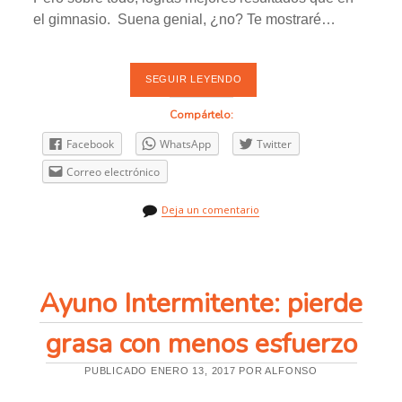
el gimnasio. Suena genial, ¿no? Te mostraré…
SEGUIR LEYENDO
M
I
S
Compártelo:
O
P
Facebook
WhatsApp
Twitter
I
N
Correo electrónico
I
O
N
Deja un comentario
E
S
C
O
N
D
Ayuno Intermitente: pierde
E
S
E
grasa con menos esfuerzo
N
C
A
PUBLICADO ENERO 13, 2017 POR ALFONSO
D
E
N