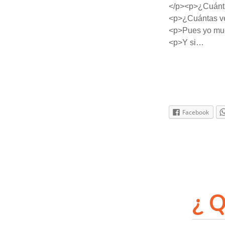
</p><p>¿Cuántas
<p>¿Cuántas vec
<p>Pues yo mu
<p>Y si…
Facebook
¿ Q