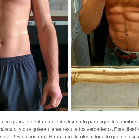
 un programa de entrenamiento diseñado para aquellos hombre
músculo, y que quieren tener resultados verdaderos. Está dise
ness Revolucionario). Barra Libre te ofrece todo lo que necesit