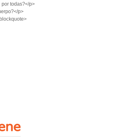
 por todas?</p>
cuerpo?</p>
blockquote>
iene