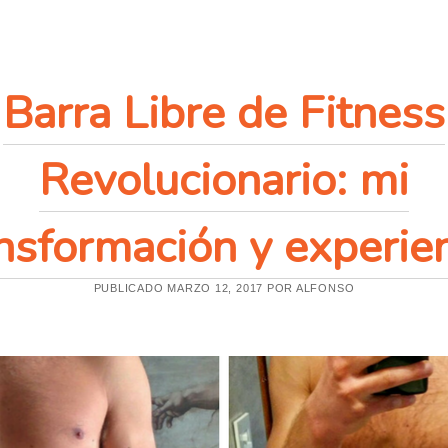
C
I
O
S
M
E
Barra Libre de Fitness
C
O
N
V
Revolucionario: mi
I
E
N
E
R
nsformación y experie
E
A
L
I
PUBLICADO MARZO 12, 2017 POR ALFONSO
Z
A
R
?