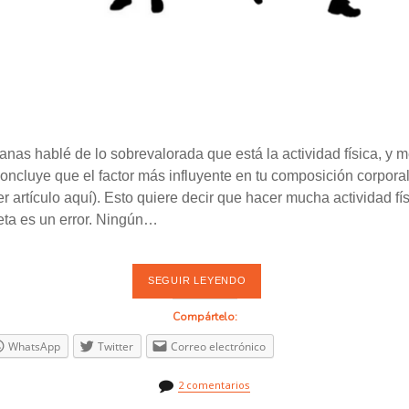
as hablé de lo sobrevalorada que está la actividad física, y 
oncluye que el factor más influyente en tu composición corporal
r artículo aquí). Esto quiere decir que hacer mucha actividad fís
ieta es un error. Ningún…
SEGUIR LEYENDO
¿
Q
U
Compártelo:
É
E
WhatsApp
Twitter
Correo electrónico
J
E
R
2 comentarios
C
I