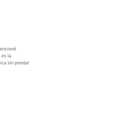
mencioné
 es la
ica sin prestar