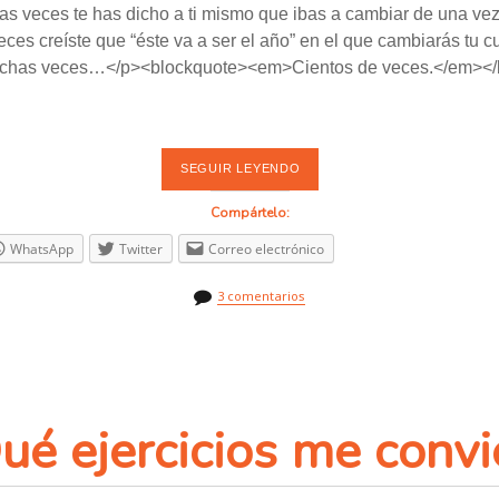
 veces te has dicho a ti mismo que ibas a cambiar de una vez
es creíste que “éste va a ser el año” en el que cambiarás tu 
chas veces…</p><blockquote><em>Cientos de veces.</em></
SEGUIR LEYENDO
C
Ó
M
Compártelo:
O
E
WhatsApp
Twitter
Correo electrónico
M
P
E
3 comentarios
Z
A
R
U
N
A
V
I
ué ejercicios me conv
D
A
M
Á