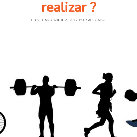
realizar ?
S
S
A
N
A
PUBLICADO ABRIL 2, 2017 POR ALFONSO
E
N
M
E
N
O
S
D
E
2
4
H
O
R
A
S