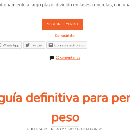
ntrenamiento a largo plazo, dividido en fases concretas, con u
SEGUIR LEYENDO
B
A
R
Compártelo:
R
A
WhatsApp
Twitter
Correo electrónico
L
I
B
20 comentarios
R
E
D
E
F
I
T
N
guía definitiva para pe
E
S
S
R
peso
E
V
O
L
U
PUBLICADO ENERO 27, 2017 POR ALFONSO