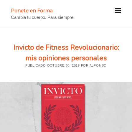
a
Ponete en Forma
b
Cambia tu cuerpo. Para siempre.
r
i
r
m
Invicto de Fitness Revolucionario:
e
mis opiniones personales
n
ú
PUBLICADO OCTUBRE 30, 2019 POR ALFONSO